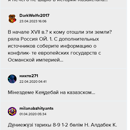
DarkWolfe2017
23.04.2023 16:06
В начале XVII в.? к кому отошли эти земли?
ряла Россия ОЙ. 1. С дополнительных
источников соберите информацию о
конфлик- те европейских государств с
Османской империей...
никто271
22.04.2020 04:41
Мінездеме Кеңдебай на казазском​...
milanabzhityants
01.04.2020 05:34
Дүниежүзі тарихы 8-9 1-2 бөлім Н. Алдабек К.