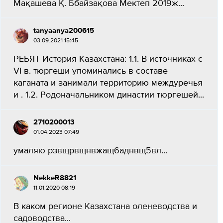
Мақашева Қ. Ббайзақова Мектеп 2019ж...
tanyaanya200615
03.09.2021 15:45
РЕБЯТ История Казахстана: 1.1. В источниках с
VI в. тюргеши упоминались в составе
каганата и занимали территорию междуречья
и . 1.2. Родоначальником династии тюргешей...
2710200013
01.04.2023 07:49
умаляю рзвщрвщнвжащ6аднвщ5вл​...
NekkeR8821
11.01.2020 08:19
В каком регионе Казахстана оленеводства и
садоводства​...