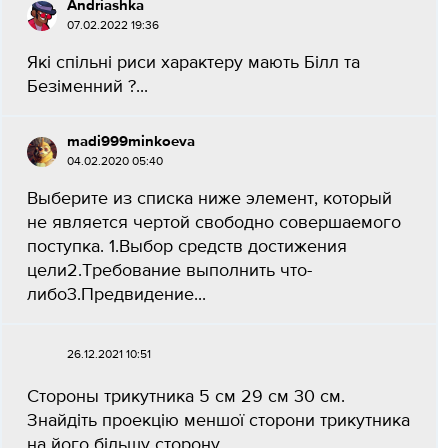
Andriashka
07.02.2022 19:36
Які спільні риси характеру мають Білл та
Безіменний ?...
madi999minkoeva
04.02.2020 05:40
Выберите из списка ниже элемент, который
не является чертой свободно совершаемого
поступка. 1.Выбор средств достижения
цели2.Требование выполнить что-
либо3.Предвидение...
26.12.2021 10:51
Стороны трикутника 5 см 29 см 30 см.
Знайдіть проекцію меншої сторони трикутника
на його більшу сторону...