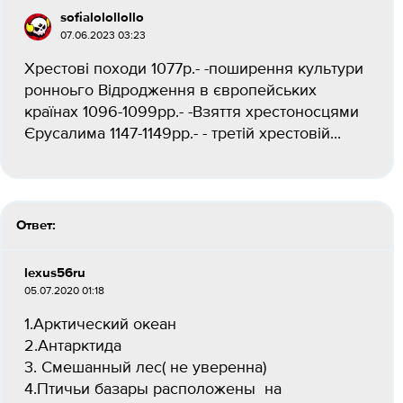
sofialolollollo
07.06.2023 03:23
Хрестові походи 1077р.- -поширення культури
ронноьго Відродження в європейських
країнах 1096-1099рр.- -Взяття хрестоносцями
Єрусалима 1147-1149рр.- - третій хрестовій...
Ответ:
lexus56ru
05.07.2020 01:18
1.Арктический океан
2.Антарктида
3. Смешанный лес( не уверенна)
4.Птичьи базары расположены на