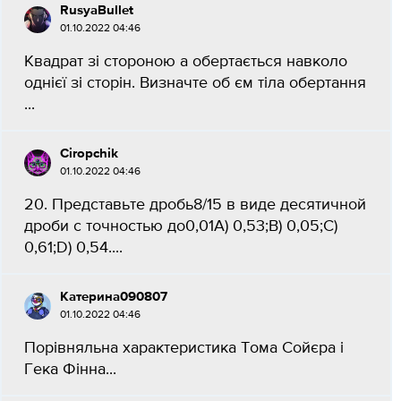
RusyaBullet
01.10.2022 04:46
Квадрат зі стороною а обертається навколо
однієї зі сторін. Визначте об єм тіла обертання
​...
Ciropchik
01.10.2022 04:46
20. Представьте дробь8/15 в виде десятичной
дроби с точностью до0,01А) 0,53;В) 0,05;C)
0,61;D) 0,54.​...
Катерина090807
01.10.2022 04:46
Порівняльна характеристика Тома Сойєра і
Гека Фінна​...