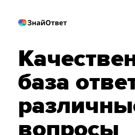
Качестве
база отве
различны
вопросы