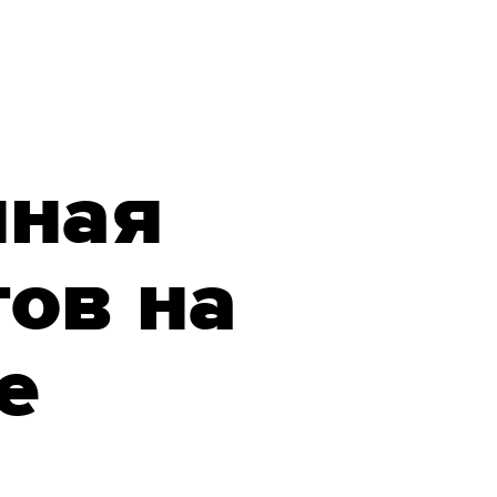
нная
тов на
е