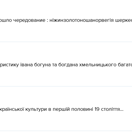
ошло чередование : ніжинзолотоношанорвегія шеркес
ристику івана богуна та богдана хмельницького багато і
аїнської культури в першій половині 19 століття​...