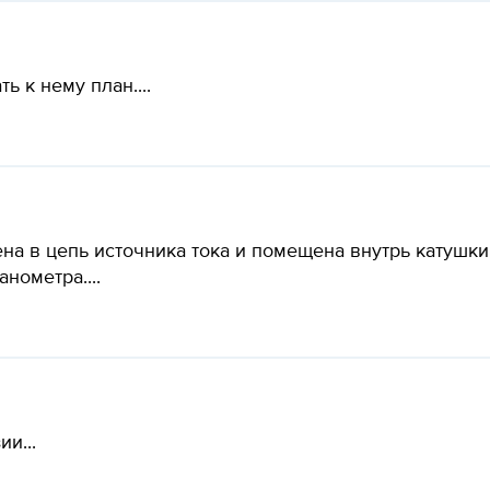
ь к нему план....
чена в цепь источника тока и помещена внутрь катуш
нометра....
и...