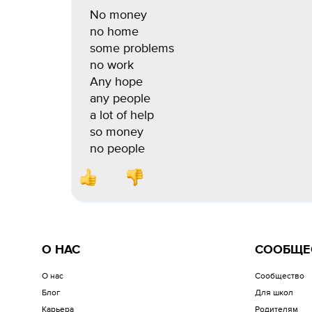
No money
no home
some problems
no work
Any hope
any people
a lot of help
so money
no people
О НАС
СООБЩЕ
О нас
Сообщество
Блог
Для школ
Карьера
Родителям