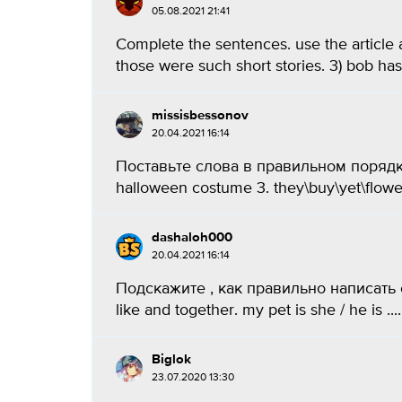
05.08.2021 21:41
Complete the sentences. use the article a
those were such short stories. 3) bob has 
missisbessonov
20.04.2021 16:14
Поставьте слова в правильном порядке. ! 
halloween costume 3. they\buy\yet\flower
dashaloh000
20.04.2021 16:14
Подскажите , как правильно написать о 
like and together. my pet is she / he is ....
Biglok
23.07.2020 13:30