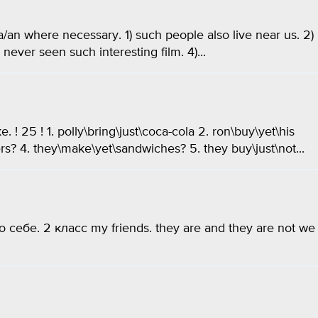
/an where necessary. 1) such people also live near us. 2)
never seen such interesting film. 4)...
25 ! 1. polly\bring\just\coca-cola 2. ron\buy\yet\his
s? 4. they\make\yet\sandwiches? 5. they buy\just\not...
себе. 2 класс my friends. they are and they are not we