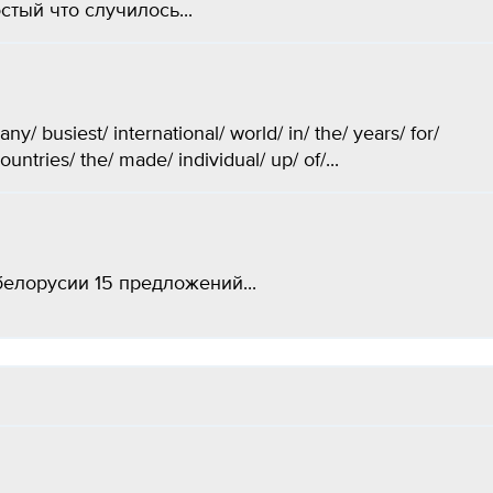
тый что случилось...
/ busiest/ international/ world/ in/ the/ years/ for/
ountries/ the/ made/ individual/ up/ of/...
белорусии 15 предложений...